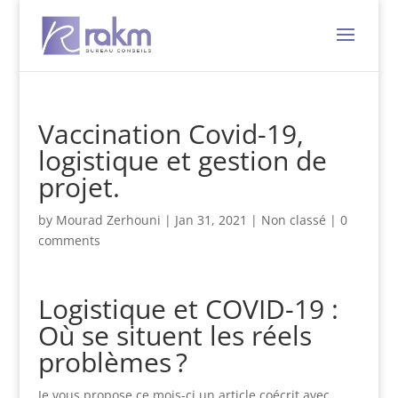
Vaccination Covid-19,
logistique et gestion de
projet.
by
Mourad Zerhouni
|
Jan 31, 2021
|
Non classé
|
0
comments
Logistique et COVID-19 :
Où se situent les réels
problèmes ?
Je vous propose ce mois-ci un article coécrit avec