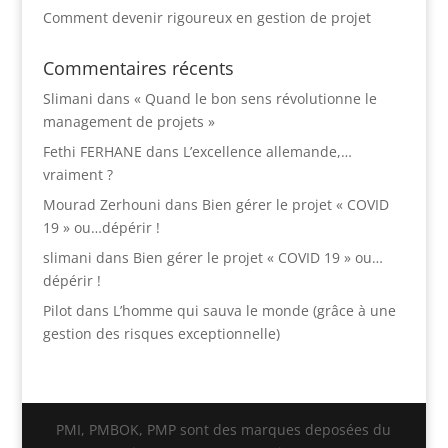
Comment devenir rigoureux en gestion de projet
Commentaires récents
Slimani
dans
« Quand le bon sens révolutionne le
management de projets »
Fethi FERHANE
dans
L’excellence allemande,…
vraiment ?
Mourad Zerhouni
dans
Bien gérer le projet « COVID
19 » ou…dépérir !
slimani
dans
Bien gérer le projet « COVID 19 » ou…
dépérir !
Pilot
dans
L’homme qui sauva le monde (grâce à une
gestion des risques exceptionnelle)
PMI, PMBOK, PMP sont des marques deposées du